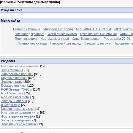
[
Новинки Рингтоны для смартфона
]
Вход на сайт
Меню сайта
Главная страница
Мировой Хит парад
МОБИЛЬНАЯ ВЕРСИЯ
MP3 рингто
хит парад Франции
World Music Awards
Русские хиты и новинки
Хиты и 
Rock классика
Neo-classical metal
Хиты Евровидения
Pop звезды 70-90
Лучшая песня года
Народный хит парад
Звезды Шансона
Народные п
Разделы
Русские хиты и новинки
[1193]
Хиты Украины
[33]
Зарубежные новинки
[918]
Клубные новинки
[626]
Золотые хиты
[309]
Dubstep новинки
[120]
POP Звезды 70-90 x
[134]
Rock классика
[75]
Neo-classical metal
[7]
Звезды Шансона
[75]
Юмор в mp3
[27]
Классическая музыка
[11]
Инструментальные хиты
[61]
Фортепианная музыка
[12]
Хиты Евровидения
[77]
Христианские молитвы
[13]